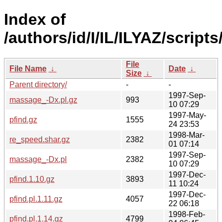
Index of
/authors/id/I/IL/ILYAZ/scripts
File
File Name
↓
Date
↓
Size
↓
Parent directory/
-
-
1997-Sep-
massage_-Dx.pl.gz
993
10 07:29
1997-May-
pfind.gz
1555
24 23:53
1998-Mar-
re_speed.shar.gz
2382
01 07:14
1997-Sep-
massage_-Dx.pl
2382
10 07:29
1997-Dec-
pfind.1.10.gz
3893
11 10:24
1997-Dec-
pfind.pl.1.11.gz
4057
22 06:18
1998-Feb-
pfind.pl.1.14.gz
4799