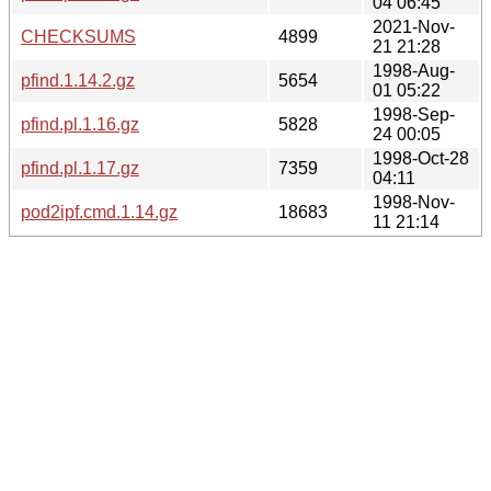
04 06:45
2021-Nov-
CHECKSUMS
4899
21 21:28
1998-Aug-
pfind.1.14.2.gz
5654
01 05:22
1998-Sep-
pfind.pl.1.16.gz
5828
24 00:05
1998-Oct-28
pfind.pl.1.17.gz
7359
04:11
1998-Nov-
pod2ipf.cmd.1.14.gz
18683
11 21:14