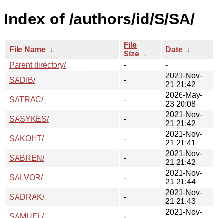
Index of /authors/id/S/SA/
File
File Name
↓
Date
↓
Size
↓
Parent directory/
-
-
2021-Nov-
SADIB/
-
21 21:42
2026-May-
SATRAC/
-
23 20:08
2021-Nov-
SASYKES/
-
21 21:42
2021-Nov-
SAKOHT/
-
21 21:41
2021-Nov-
SABREN/
-
21 21:42
2021-Nov-
SALVOR/
-
21 21:44
2021-Nov-
SADRAK/
-
21 21:43
2021-Nov-
SAMUEL/
-