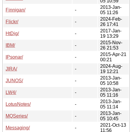
05 10:59
2013-Jan-
Finnigan/
-
05 11:26
2024-Feb-
Flickr/
-
26 17:41
2017-Jan-
HtDig/
-
19 13:29
2015-Nov-
IBM/
-
26 21:53
2015-Apr-21
IPsonar/
-
00:21
2024-Aug-
JIRA/
-
19 12:21
2013-Jan-
JUNOS/
-
05 10:58
2013-Jan-
LW4/
-
05 11:16
2013-Jan-
LotusNotes/
-
05 11:14
2013-Jan-
MQSeries/
-
05 10:45
2021-Oct-13
Messaging/
-
11:56