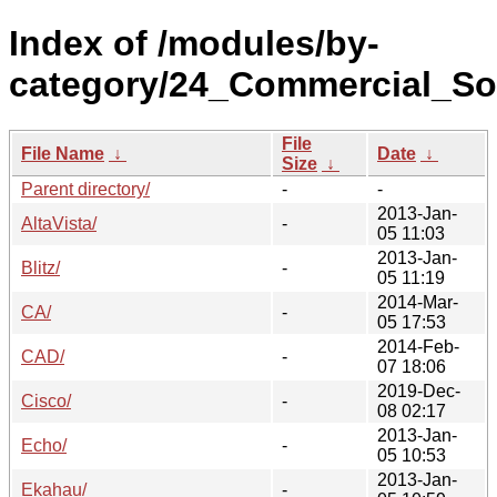
Index of /modules/by-
category/24_Commercial_Sof
File
File Name
↓
Date
↓
Size
↓
Parent directory/
-
-
2013-Jan-
AltaVista/
-
05 11:03
2013-Jan-
Blitz/
-
05 11:19
2014-Mar-
CA/
-
05 17:53
2014-Feb-
CAD/
-
07 18:06
2019-Dec-
Cisco/
-
08 02:17
2013-Jan-
Echo/
-
05 10:53
2013-Jan-
Ekahau/
-