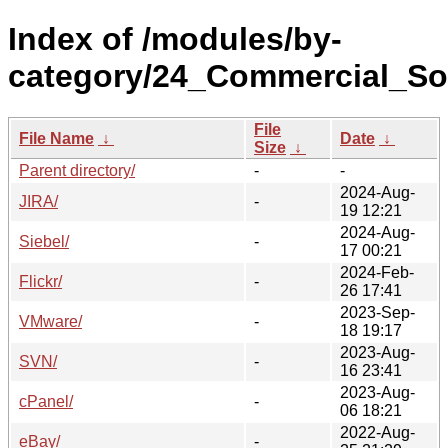
Index of /modules/by-
category/24_Commercial_Sof
File
File Name
↓
Date
↓
Size
↓
Parent directory/
-
-
2024-Aug-
JIRA/
-
19 12:21
2024-Aug-
Siebel/
-
17 00:21
2024-Feb-
Flickr/
-
26 17:41
2023-Sep-
VMware/
-
18 19:17
2023-Aug-
SVN/
-
16 23:41
2023-Aug-
cPanel/
-
06 18:21
2022-Aug-
eBay/
-