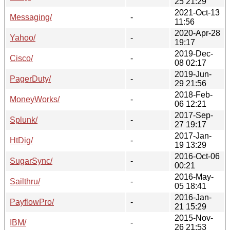
25 21:29
2021-Oct-13
Messaging/
-
11:56
2020-Apr-28
Yahoo/
-
19:17
2019-Dec-
Cisco/
-
08 02:17
2019-Jun-
PagerDuty/
-
29 21:56
2018-Feb-
MoneyWorks/
-
06 12:21
2017-Sep-
Splunk/
-
27 19:17
2017-Jan-
HtDig/
-
19 13:29
2016-Oct-06
SugarSync/
-
00:21
2016-May-
Sailthru/
-
05 18:41
2016-Jan-
PayflowPro/
-
21 15:29
2015-Nov-
IBM/
-
26 21:53