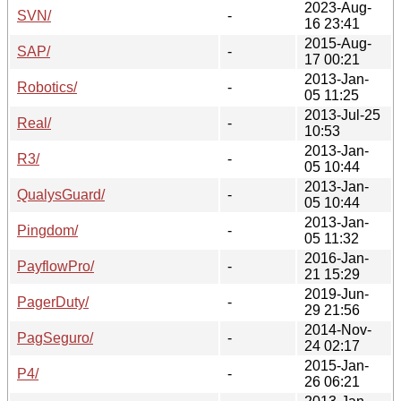
2023-Aug-
SVN/
-
16 23:41
2015-Aug-
SAP/
-
17 00:21
2013-Jan-
Robotics/
-
05 11:25
2013-Jul-25
Real/
-
10:53
2013-Jan-
R3/
-
05 10:44
2013-Jan-
QualysGuard/
-
05 10:44
2013-Jan-
Pingdom/
-
05 11:32
2016-Jan-
PayflowPro/
-
21 15:29
2019-Jun-
PagerDuty/
-
29 21:56
2014-Nov-
PagSeguro/
-
24 02:17
2015-Jan-
P4/
-
26 06:21