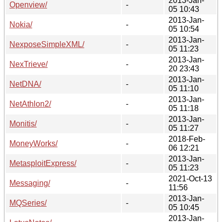
2013-Jan-
Openview/
-
05 10:43
2013-Jan-
Nokia/
-
05 10:54
2013-Jan-
NexposeSimpleXML/
-
05 11:23
2013-Jan-
NexTrieve/
-
20 23:43
2013-Jan-
NetDNA/
-
05 11:10
2013-Jan-
NetAthlon2/
-
05 11:18
2013-Jan-
Monitis/
-
05 11:27
2018-Feb-
MoneyWorks/
-
06 12:21
2013-Jan-
MetasploitExpress/
-
05 11:23
2021-Oct-13
Messaging/
-
11:56
2013-Jan-
MQSeries/
-
05 10:45
2013-Jan-