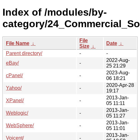
Index of /modules/by-
category/24_Commercial_Sof
File
File Name
↓
Date
↓
Size
↓
Parent directory/
-
-
2022-Aug-
eBay/
-
25 21:29
2023-Aug-
cPanel/
-
06 18:21
2020-Apr-28
Yahoo/
-
19:17
2013-Jan-
XPanel/
-
05 11:11
2013-Jan-
Weblogic/
-
05 11:27
2013-Jan-
WebSphere/
-
05 11:01
2013-Jan-
Voicent/
-