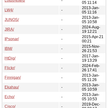
LotusNotes/
-
05 11:14
2013-Jan-
LW4/
-
05 11:16
2013-Jan-
JUNOS/
-
05 10:58
2024-Aug-
JIRA/
-
19 12:21
2015-Apr-21
IPsonar/
-
00:21
2015-Nov-
IBM/
-
26 21:53
2017-Jan-
HtDig/
-
19 13:29
2024-Feb-
Flickr/
-
26 17:41
2013-Jan-
Finnigan/
-
05 11:26
2013-Jan-
Ekahau/
-
05 10:59
2013-Jan-
Echo/
-
05 10:53
2019-Dec-
Cisco/
-