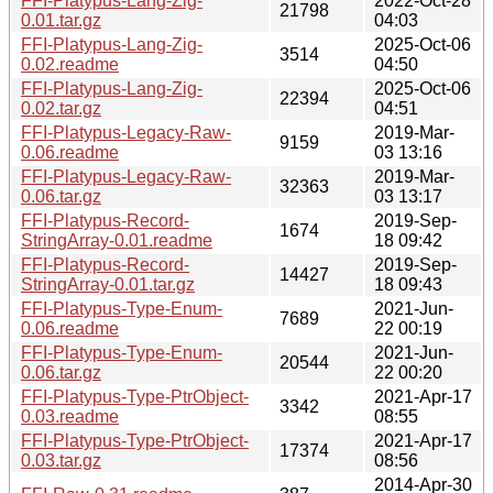
FFI-Platypus-Lang-Zig-
2022-Oct-28
21798
0.01.tar.gz
04:03
FFI-Platypus-Lang-Zig-
2025-Oct-06
3514
0.02.readme
04:50
FFI-Platypus-Lang-Zig-
2025-Oct-06
22394
0.02.tar.gz
04:51
FFI-Platypus-Legacy-Raw-
2019-Mar-
9159
0.06.readme
03 13:16
FFI-Platypus-Legacy-Raw-
2019-Mar-
32363
0.06.tar.gz
03 13:17
FFI-Platypus-Record-
2019-Sep-
1674
StringArray-0.01.readme
18 09:42
FFI-Platypus-Record-
2019-Sep-
14427
StringArray-0.01.tar.gz
18 09:43
FFI-Platypus-Type-Enum-
2021-Jun-
7689
0.06.readme
22 00:19
FFI-Platypus-Type-Enum-
2021-Jun-
20544
0.06.tar.gz
22 00:20
FFI-Platypus-Type-PtrObject-
2021-Apr-17
3342
0.03.readme
08:55
FFI-Platypus-Type-PtrObject-
2021-Apr-17
17374
0.03.tar.gz
08:56
2014-Apr-30