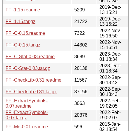
06 17:30
2019-Dec-
FFI-1.15.readme
5209
13 15:21
2019-Dec-
FFI-1.15.tar.gz
21722
13 15:22
2022-Nov-
FFI-C-0.15.readme
7322
15 16:50
2022-Nov-
FFI-C-0.15.tar.gz
44302
15 16:51
2023-Dec-
FFI-C-Stat-0.03.readme
3689
01 18:34
2023-Dec-
FFI-C-Stat-0.03.tar.gz
20138
01 18:34
2022-Sep-
FFI-CheckLib-0.31.readme
11567
30 13:42
2022-Sep-
FFI-CheckLib-0.31.tar.gz
37156
30 13:43
FFI-ExtractSymbols-
2022-Feb-
3063
0.07.readme
19 02:05
FFI-ExtractSymbols-
2022-Feb-
20376
0.07.tar.gz
19 02:07
2015-Jan-
FFI-Me-0.01.readme
596
02 18:54