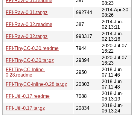
FFI-Raw-0.31.readme
387
08:23
2014-Apr-30
FFI-Raw-0.31.tar.gz
992744
08:26
2014-Jun-
FFI-Raw-0.32.readme
387
02 13:11
2014-Jun-
FFI-Raw-0.32.tar.gz
993317
02 13:16
2020-Jul-07
FFI-TinyCC-0.30.readme
7944
16:22
2020-Jul-07
FFI-TinyCC-0.30.tar.gz
29394
16:23
FFI-TinyCC-Inline-
2018-Jun-
2950
0.28.readme
07 11:46
2018-Jun-
FFI-TinyCC-Inline-0.28.tar.gz
20303
07 11:48
2018-Jun-
FFI-Util-0.17.readme
7088
06 13:19
2018-Jun-
FFI-Util-0.17.tar.gz
20834
06 13:24