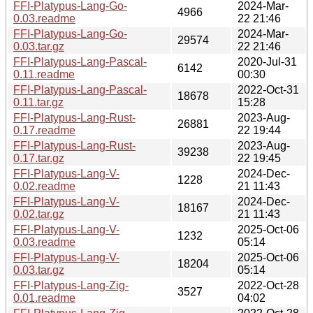
FFI-Platypus-Lang-Go-
2024-Mar-
4966
0.03.readme
22 21:46
FFI-Platypus-Lang-Go-
2024-Mar-
29574
0.03.tar.gz
22 21:46
FFI-Platypus-Lang-Pascal-
2020-Jul-31
6142
0.11.readme
00:30
FFI-Platypus-Lang-Pascal-
2022-Oct-31
18678
0.11.tar.gz
15:28
FFI-Platypus-Lang-Rust-
2023-Aug-
26881
0.17.readme
22 19:44
FFI-Platypus-Lang-Rust-
2023-Aug-
39238
0.17.tar.gz
22 19:45
FFI-Platypus-Lang-V-
2024-Dec-
1228
0.02.readme
21 11:43
FFI-Platypus-Lang-V-
2024-Dec-
18167
0.02.tar.gz
21 11:43
FFI-Platypus-Lang-V-
2025-Oct-06
1232
0.03.readme
05:14
FFI-Platypus-Lang-V-
2025-Oct-06
18204
0.03.tar.gz
05:14
FFI-Platypus-Lang-Zig-
2022-Oct-28
3527
0.01.readme
04:02