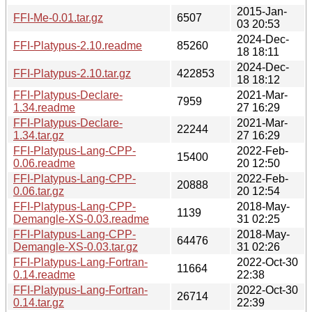
2015-Jan-
FFI-Me-0.01.tar.gz
6507
03 20:53
2024-Dec-
FFI-Platypus-2.10.readme
85260
18 18:11
2024-Dec-
FFI-Platypus-2.10.tar.gz
422853
18 18:12
FFI-Platypus-Declare-
2021-Mar-
7959
1.34.readme
27 16:29
FFI-Platypus-Declare-
2021-Mar-
22244
1.34.tar.gz
27 16:29
FFI-Platypus-Lang-CPP-
2022-Feb-
15400
0.06.readme
20 12:50
FFI-Platypus-Lang-CPP-
2022-Feb-
20888
0.06.tar.gz
20 12:54
FFI-Platypus-Lang-CPP-
2018-May-
1139
Demangle-XS-0.03.readme
31 02:25
FFI-Platypus-Lang-CPP-
2018-May-
64476
Demangle-XS-0.03.tar.gz
31 02:26
FFI-Platypus-Lang-Fortran-
2022-Oct-30
11664
0.14.readme
22:38
FFI-Platypus-Lang-Fortran-
2022-Oct-30
26714
0.14.tar.gz
22:39