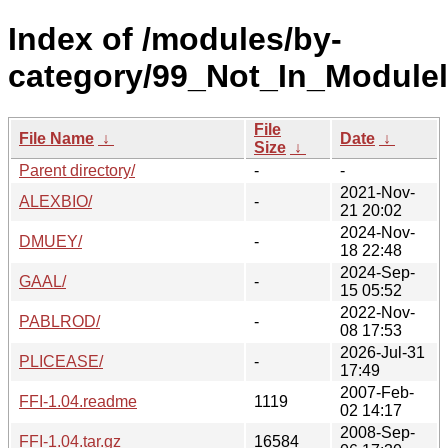
Index of /modules/by-
category/99_Not_In_Moduleli
File
File Name
↓
Date
↓
Size
↓
Parent directory/
-
-
2021-Nov-
ALEXBIO/
-
21 20:02
2024-Nov-
DMUEY/
-
18 22:48
2024-Sep-
GAAL/
-
15 05:52
2022-Nov-
PABLROD/
-
08 17:53
2026-Jul-31
PLICEASE/
-
17:49
2007-Feb-
FFI-1.04.readme
1119
02 14:17
2008-Sep-
FFI-1.04.tar.gz
16584